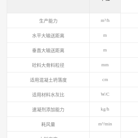
m³/h
生产能力
m
水平大输送距离
m
垂直大输送距离
mm
砼料大骨料粒径
cm
适用混凝土坍落度
W/C
适用材料水灰比
kg/h
速凝剂添加能力
m³/min
耗风量