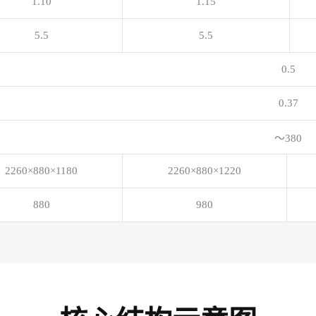
1.10
1.15
5.5
5.5
0.5
0.37
～380
2260×880×1180
2260×880×1220
880
980