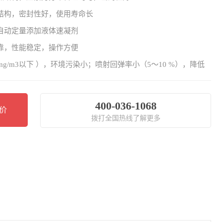
筋结构，密封性好，使用寿命长
可自动定量添加液体速凝剂
可靠，性能稳定，操作方便
mg/m3以下 ），环境污染小；喷射回弹率小（5～10 %），降低
400-036-1068
价
拨打全国热线了解更多