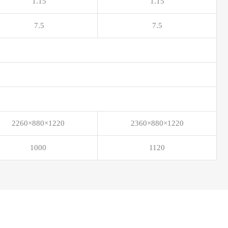
1.15
1.15
7.5
7.5
2260×880×1220
2360×880×1220
1000
1120