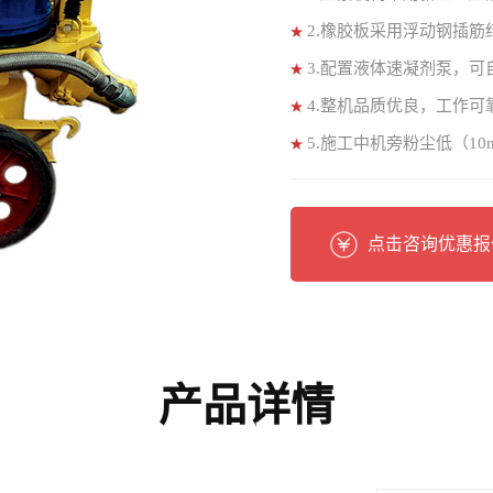
2.橡胶板采用浮动钢插
3.配置液体速凝剂泵，
4.整机品质优良，工作
5.施工中机旁粉尘低（10
施工成本
点击咨询优惠报
产品详情