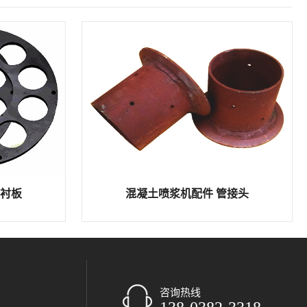
钢衬板
混凝土喷浆机配件 管接头
咨询热线