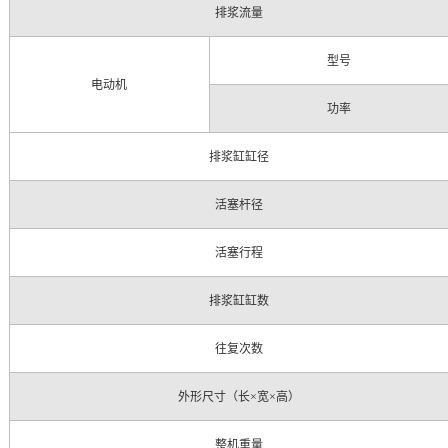
排浆流量
型号
电动机
功率
排浆缸缸径
活塞杆径
活塞行程
排浆缸缸数
往复次数
外形尺寸（长×宽×高）
整机重量