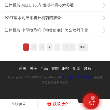
知信机械 MJZC-150防爆搅拌机技术参数
PZ6T型水泥喷浆机开机前的准备
知信机械 小型喷浆机【物美价廉】怎么喷射作业
1
2
3
4
5
下一页
尾页
首页
关于
产品
案例
服务
新闻
联系
Copyright @ 2011-2019 All Rights Reserved.
豫ICP备2024075376号-1
河南知
信工程机械有限公司
一键
拨打
在线留言
获取报价