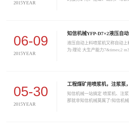
2015YEAR
知信机械YFP-D7×2液压
06-09
液压自动上料喷浆机又称自动上
为:理论 大生产能力7&times;2 m3
2015YEAR
工程煤矿用喷浆机，注浆泵，
05-30
知信机械一站搞定 喷浆机、注浆
那就非知信机械莫属了!知信机
2015YEAR