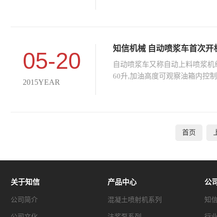
知信机械 自动喷浆车首次开
05-20
自动喷浆车又称自动上料喷浆机组
60升,加油高度可观察油箱内控
2015YEAR
首页
关于知信
产品中心
公
公司简介
混凝土喷射机系列
知
公司文化
注浆泵系列
行