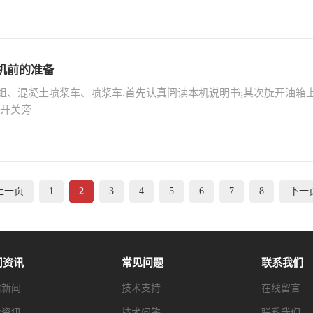
机前的准备
、混凝土喷浆车、喷浆车.首先认真阅读本机说明书;其次旋开油箱上
制开关旁
上一页
1
2
3
4
5
6
7
8
下一
司资讯
常见问题
联系我们
信新闻
技术支持
在线留言
业资讯
技术问答
联系我们