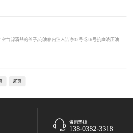
空气滤清器的盖子,向油箱内注入洁净32号或46号抗磨液压油
页
尾页
咨询热线
138-0382-3318