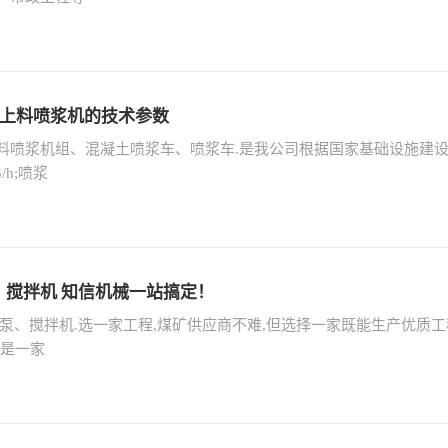
自动上料喷浆机的技术参数
料喷浆机组、混凝土喷浆车、喷浆车.是我公司根据国家基础设施建设
/h;喷浆
搅拌机 知信机械一站搞定！
泵、搅拌机.选一家工程,煤矿供应商不难,但选择一家既能生产优质
械是一家