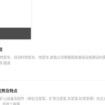
成
土喷浆车、自动料喷浆车、喷浆车,是我公司根据国家基础设施建设的需
择,隧道
优势及特点
矿山设备及配件（单缸注浆泵，矿用注浆泵,灰浆泵,砂浆泵等）的企
、市政工程等