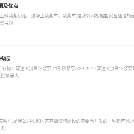
围及优点
动上料喷浆机组、混凝土喷浆车、喷浆车,是我公司根据国家基础设施
机型号规
器构成
砂浆泵 名称：双速大流量注浆泵,也称砂浆泵.ZSB-25/13双速大流
区回填等大
喷浆车,是我公司根据国家基础设施建设的需要而开发的一种新产品.
式,