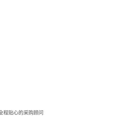
全程贴心的采购顾问