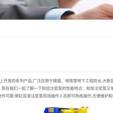
上开发的系列产品
,
广泛应用于隧道、地铁等地下工程防水
,
大断
.
现在我们一起了解一下知信注浆泵的性能特点：知信注浆泵又
动作可靠
;
单缸双液注浆泵现场操作人员即可熟练操作
,
方便维护和