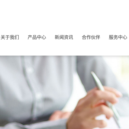
关于我们
产品中心
新闻资讯
合作伙伴
服务中心